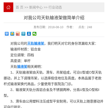
首 页
>>
新闻中心
>>
行业动态
对我公司天轨输液架做简单介绍
发布日期：
2018-08-10
作者：
点击：
248
对我公司的
天轨输液架
，我们明天对它的身份泄漏给大家：
输液杆材质：铝合金
定位调理：四档
高度调：单杆
天轨
输液架
相关阐明：
1、天轨输液架由天轨、滑车、吊架组成，可沿U型或O型天轨
挪动，并上下调理吊架，以选择极佳地位及高度。本商品属于老款
杆式输液架换代商品，少量使用于医院及门诊。
2、输液架天轨分爲铝合金及不锈钢两种，分爲U型及O型和I
型。
3、滑车由公用塑料注压成型平安耐用，可以天轨上随意挪动并
可自行锁定。