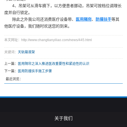
4、吊架可从滑车摘下，以方便患者挪动，吊架可按档位调理长
度并自行锁定。
除此之外我公司还消费医疗设备带、
医用隔帘
、
防撞扶手
等其
他医疗设备，我们随时欢送您的到来。
本文网址：http://www.changtianyiliao.com/news/445.html
关键词：
天轨输液架
上一篇：
医用隔帘之深入推进医改重要性和紧迫性的认识
下一篇：
医用防撞扶手施工步骤
最近浏览：
关于我们