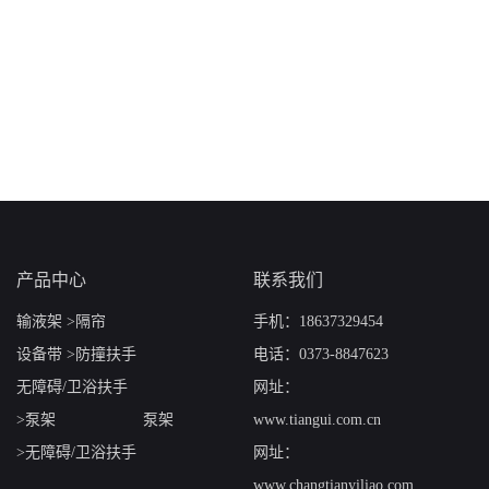
产品中心
联系我们
输液架
隔帘
手机：18637329454
设备带
防撞扶手
电话：0373-8847623
无障碍/卫浴扶手
网址：
泵架
泵架
www.tiangui.com.cn
无障碍/卫浴扶手
网址：
www.changtianyiliao.com