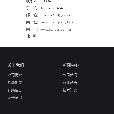
联系人：王经理
手 机：18637329454
邮 箱：357867453@qq.com
网 址：
www.changtianyiliao.com
网 址：
www.tiangui.com.cn
地 址：
关于我们
新闻中心
公司简介
公司新闻
招商加盟
行业动态
在线留言
技术知识
荣誉证书