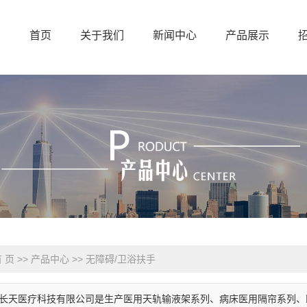
首页
关于我们
新闻中心
产品展示
联系方式
公司简介
公司新闻
输液架
招商加盟
行业动态
隔帘
在线留言
技术知识
设备带
荣誉证书
防撞扶手
无障碍/
 页
>>
产品中心
>>
无障碍/卫浴扶手
泵架
长天医疗科技有限公司是生产医用天轨输液架系列、病床医用隔帘系列、