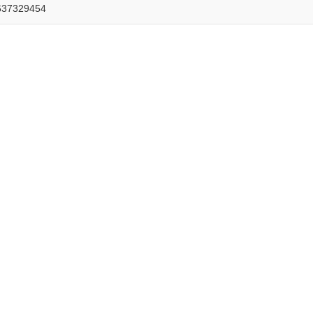
泵架
37329454
无障碍/