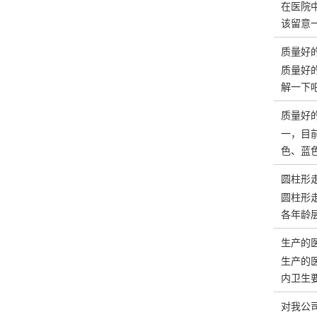
在医院
该留意
质量好
质量好
解一下
质量好
一，目
色、蓝
圆柱形
圆柱形
各年龄
生产的
生产的
内卫生
对我公