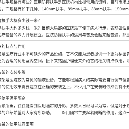
撞扶手规格有哪些？医用防撞扶手是医院机构比拟常用的资料，目前市场上
，而规格有如下几种：140mm扶手、89mm扶手、38mm扶手、159m
撞扶手大概多少钱一米？
撞扶手大约多少钱一米？目前大局部的医院爲了便于病人行走，表现兽性
医疗设备的鼎力开展建立，医院防撞扶手的运用与普及会越来越普遍，那
帘的特点与作用
帘是医疗行业中不可缺少的产品设施，它不仅能为患者提供一个更为私密
更为合理的利用室内空间。接下来铭拯护理便来介绍它的相关特点作用，
液架的安装步骤
液架是医院较为常见的输液设备，它能够根据病人的实际需要自行调节位
好的使用效果需要建立在正确的安装之上，不少用户在安装时依然会有不
要使用医用隔帘
及诊所里，往往能看到医用隔帘的身影，多数人已经习以为常，但是对于
单的介绍希望对大家有所帮助。 医用隔帘主要起着隔断的作用，这点一
液架的使用注意事项