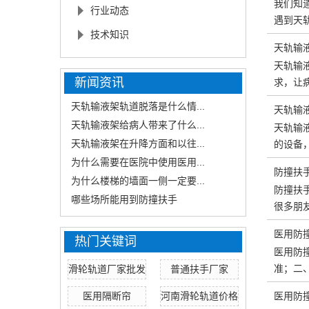
我们知
行业动态
遇到天
技术知识
天轨输
天轨输
新闻资讯
求，让
天轨输液架轨道脱落是什么情...
天轨输
天轨输液架给病人带来了什么...
天轨输
天轨输液架在升降方面和以往...
的设备
为什么需要在医院中使用医用...
防撞扶
为什么楼梯的墙面一侧一定要...
防撞扶
哪些场所能用到防撞扶手
很多朋
医用防
热门关键词
医用防
准；二、
滑轮轨道厂家批发
普通扶手厂家
医用隔断帘
河南滑轮轨道价格
医用防