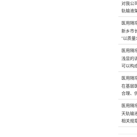
对我公
轨输液
医用隔
新乡市
“以质
医用隔
浅显的
可以构
医用隔
在基层
合理、
医用隔
天轨输
相关规