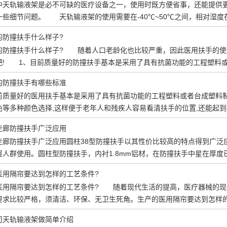
中天轨输液架是必不可缺的医疗设备之一，使用时既方便省事，还能提供
一些细节问题。 天轨输液架的使用需要在-40℃~50℃之间，相对湿度
的防撞扶手什么样子?
的防撞扶手什么样子? 随着人口老龄化也比较严重，因此医用扶手的使
吧! 1、目前质量好的防撞扶手基本是采用了具有抗菌功能的工程塑料
的防撞扶手有哪些标准
前质量好的医用扶手基本是采用了具有抗菌功能的工程塑料或者台成塑料制
色等多种颜色选择,这样便于老年人和残疾人容易看清扶手的位置,还能起到
走廊防撞扶手广泛应用
走廊防撞扶手广泛应用圆柱38型防撞扶手以其性价比较高的特点得到广泛
层人群使用。圆柱型防撞扶手，内衬1.8mm铝材，在防撞扶手中星在厚
医用隔帘要达到怎样的工艺条件?
医用隔帘要达到怎样的工艺条件? 随着现代生活的提高，医疗器械的现
要求比较严格，须清洁、环保、无卫生死角。生产的医用隔帘要达到怎样
司天轨输液架做简单介绍