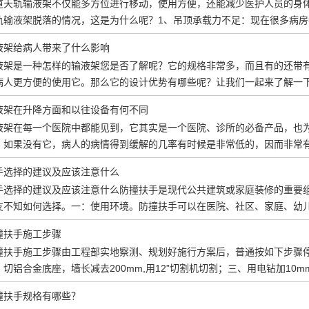
道天轨输液架不仅能多方位进行移动，使用方便，还能减少医护人员的身
泵架
轨输液架脱落的情况，这是为什么呢？1、吊顶承载力不足：现在很多病
无障碍/
液架给病人带来了什么影响
液架是一种怎样的输液架您是否了解呢？它的规格非常多，而且有的还带
病人更方便的使用它。那么它的设计优势有哪些呢？让我们一起来了解一
液架在升降方面和以往设备有何不同
液架在每一个医院中都能见到，它其实是一个医院、诊所的必备产品，也
，如果没有它，病人的病情得到缓解的几率有时候是非常低的，因而非常
手选择的建议及应该注意什么
手选择的建议及应该注意什么防撞扶手是现代公共建筑或家庭装修的重要
友不知如何选择。一：使用环境。防撞扶手可以在医院、社区、家庭、幼
撞扶手施工步骤
撞扶手施工步骤由工程部实地察测、规划好施行方案后，普通按如下步骤停止
切铝合金底座，墙长减去200mm,用12”切割机切割；三、用电钻加10m
撞扶手规格有哪些？