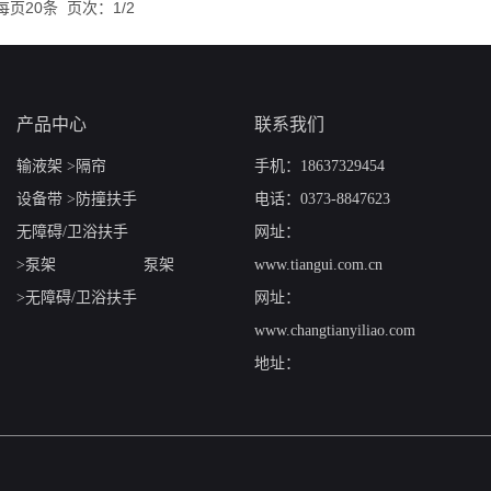
每页20条
页次：1/2
产品中心
联系我们
输液架
隔帘
手机：18637329454
设备带
防撞扶手
电话：0373-8847623
无障碍/卫浴扶手
网址：
泵架
泵架
www.tiangui.com.cn
无障碍/卫浴扶手
网址：
www.changtianyiliao.com
地址：