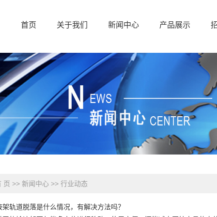
首页
关于我们
新闻中心
产品展示
联系方式
公司简介
公司新闻
输液架
招商加盟
行业动态
隔帘
在线留言
技术知识
设备带
荣誉证书
防撞扶手
无障碍/
 页
>>
新闻中心
>>
行业动态
泵架
液架轨道脱落是什么情况，有解决方法吗？