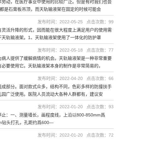
体劳动，在医疗事业中使用的比较广泛。但是有时我们也会
房都是石膏板吊顶，而天轨输液架在固定的时候可能会
卫浴扶手
发布时间：2022-05-25 点击次数：99
有灵活升降的形式，因而能在很大程度上满足用户的使用需
下天轨输液架。1、天轨输液架使用了一体化的防护罩
发布时间：2022-05-18 点击次数：77
为病人提供了缓解病情的机会。天轨输液架是一种非常重要
有必要使用它。天轨输液架本身的制作是非常简易的，
发布时间：2022-04-20 点击次数：66
组成部分。面对款式众多，结构不同，色彩多样的防撞扶手
儿园广泛使用。医院人员流动大各种人群都有，建议安
发布时间：2022-01-20 点击次数：93
：一、测量墙长，画程度线，上沿以800-850mm爲
m钻头打孔，孔距约爲600—
发布时间：2022-01-20 点击次数：72