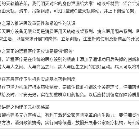
司的天轨输液架，我们明天对它的身份泄漏给大家：输液杆材质：铝合金
架由天轨、滑车、吊架组成，可沿U型或O型天轨挪动，并上下调理吊架
帘之深入推进医改重要性和紧迫性的认识
长天医疗设备无限公司是消费医用天轨输液架系列、病床医用隔帘系列、
量求生活，以信誉求开展”的肉体，立足创新，注重新的使用及新商品的开
帘之真正的远程医疗更应该是提供“服务”
讲，近程医疗是在传统的医疗设别的根底上添加了通讯功用后失掉的创新
成人与人之间、人与商品之间、病人与医生之间的良好互动。病人可以将
帘在基层医疗卫生机构实施基本药物制度
医疗卫活力构施行根本药物制度，要抓住标准推销这个关键环节，仔细落
供给及时、平安无效，实在加重群众用药担负。以后应特别留意保障药质
帘讲解之构建多元办医格局
液架构建多元办医格式，有利于激起公家医院变革的内生动力。要仔细贯
章方法，消弭政策妨碍，实行同等候遇，放慢开展非公家医疗机构，与公