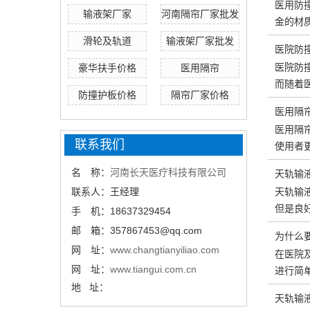
医用防
输液架厂家
河南隔帘厂家批发
金的材质
滑轮及轨道
输液架厂家批发
医院防
医院防
豪华扶手价格
医用隔帘
而随着
防撞护板价格
隔帘厂家价格
医用隔
医用隔
联系我们
使用者
名 称：
河南长天医疗科技有限公司
天轨输
联系人：王经理
天轨输
但是良
手 机：18637329454
邮 箱：357867453@qq.com
为什么
网 址：
www.changtianyiliao.com
在医院
网 址：
www.tiangui.com.cn
进行简
地 址：
天轨输