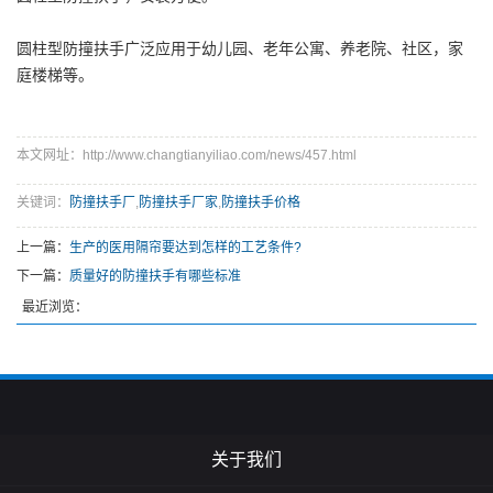
圆柱型防撞扶手广泛应用于幼儿园、老年公寓、养老院、社区，家
庭楼梯等。
本文网址：http://www.changtianyiliao.com/news/457.html
关键词：
防撞扶手厂
,
防撞扶手厂家
,
防撞扶手价格
上一篇：
生产的医用隔帘要达到怎样的工艺条件?
下一篇：
质量好的防撞扶手有哪些标准
最近浏览：
关于我们