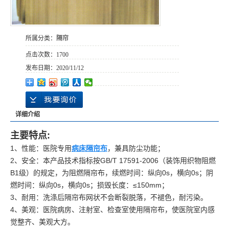
所属分类：
隔帘
点击次数：
1700
发布日期：
2020/11/12
详细介绍
主要特点:
1、性能：医院专用
病床隔帘布
，兼具防尘功能；
2、安全：本产品技术指标按GB/T 17591-2006（装饰用织物阻燃
B1级）的规定，为阻燃隔帘布，续燃时间：纵向0s，横向0s；阴
燃时间：纵向0s，横向0s；损毁长度：≤150mm；
3、耐用：
洗涤后隔帘布网状不会断裂脱落，不褪色，耐污染。
4、美观：医院病房、注射室、检查室使用隔帘布，使医院室内感
觉整齐、美观大方。