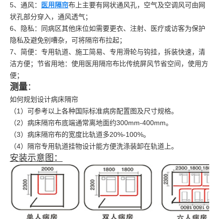
5、通风：
医用隔帘
布上主要有网状通风孔，空气及空调风可由网
状孔部分穿入，通风透气；
6、隐私：同病区其他床位如需要更衣、注射、医疗或访客为保护
隐私及避免别嘈杂，可将隔帘布拉起；
7、简便：专用轨道、施工简易、专用滑轮与钩挂，拆装快速，清
洁方便；节省用地：使用医用隔帘布比传统屏风节省空间，使用方
便；
测量
：
如何规划设计病床隔帘
（1）可参考以上各种国际标准病房配置图及尺寸规格。
（2）病床隔帘布底端通常离地面约300mm-400mm。
（3）病床隔帘布的宽度比轨道多20%-100%。
（4）隔帘专用轨道挂物设计能方便洗涤装卸在轨道上。
安装示意图：